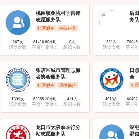
桃园镇桑杭村学雷锋
后
志愿服务队
务
社区服务
科技科普
267次
81416.80小时
0人
531次
79046
活动次数
平台年度时长
组织人数
活动次数
平台年
张店区城市管理志愿
日
者协会服务队
会
社区服务
环境保护
社
1399次
63055.20小时
411人
4913次
60402
活动次数
平台年度时长
组织人数
活动次数
平台年
龙口市太极拳农行分
湖
站志愿服务队
易