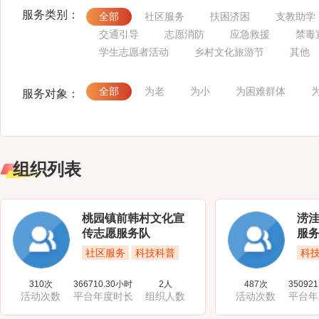
服务类别：
全部
社区服务
扶困济困
支教助学
交通引导
志愿消防
应急救援
禁毒
学生志愿者活动
乡村文化旅游节
其他
全部
为老
为小
为困难群体
服务对象：
组织列表
桃园镇前韩村文化宣
涝
传志愿服务队
服
社区服务
科技科普
科
310次
366710.30小时
2人
487次
35092
活动次数
平台年度时长
组织人数
活动次数
平台年