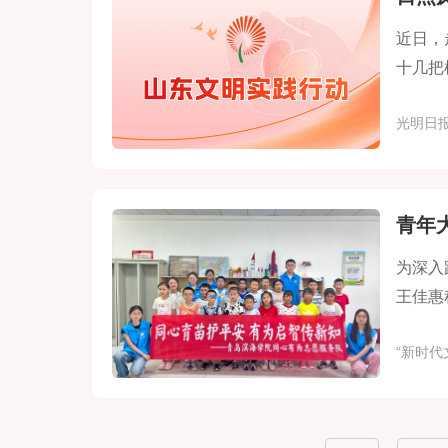
近日，
十几把
光明日
青年
​为深
王佳惠
“新时代