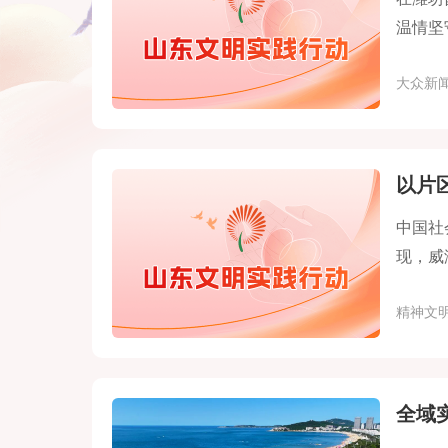
温情坚
大众新
以片
中国社
现，威
间嵌入
精神文
问题，
全域