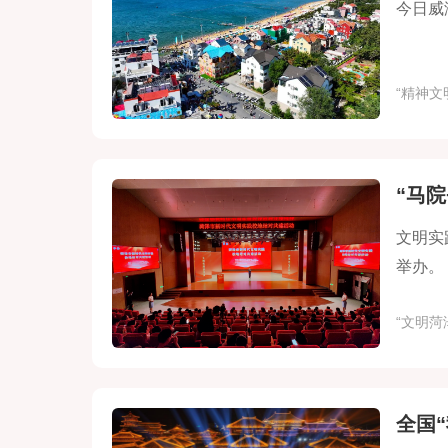
今日威
“精神文
“马
文明实
举办。
“文明菏
全国