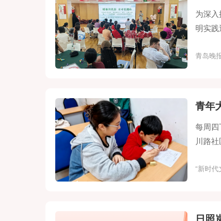
为深入
明实践
青岛晚
青年
每周四
川路社
更是她
“新时代
日照