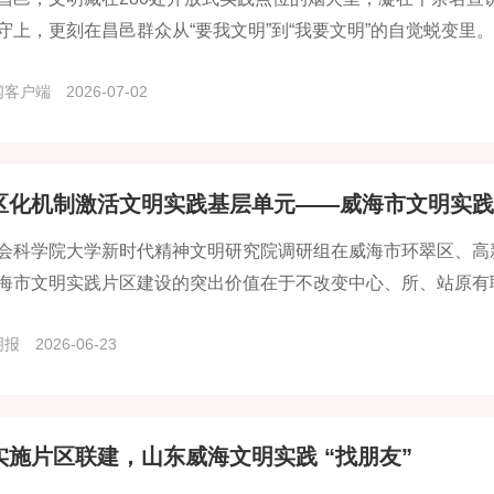
守上，更刻在昌邑群众从“要我文明”到“我要文明”的自觉蜕变里。
闻客户端
2026-07-02
区化机制激活文明实践基层单元——威海市文明实践
会科学院大学新时代精神文明研究院调研组在威海市环翠区、高
海市文明实践片区建设的突出价值在于不改变中心、所、站原有
区域协同、资源整合、供需对接的工作机制，通过片区化运行破
明报
2026-06-23
有效提升了新时代文明实践阵地网络的整体效能。
实施片区联建，山东威海文明实践 “找朋友”