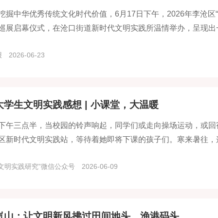
挖掘中华优秀传统文化时代价值，6月17日下午，2026年李沧区“
巡展启幕仪式，在沧口街道新时代文明实践所温情举办，呈现出
报
2026-06-23
大学生文明实践感想 | 小课堂，大温暖
下午三点半，当校园的铃声响起，同学们或走向操场运动，或回
区新时代文明实践站，等待着她即将下课的孩子们。寒来暑往，
寒暑假最牵挂、最愿意奔赴的地方。
文明实践研究”微信公众号
2026-06-09
岚山：让文明新风拂过田间地头、渔港码头