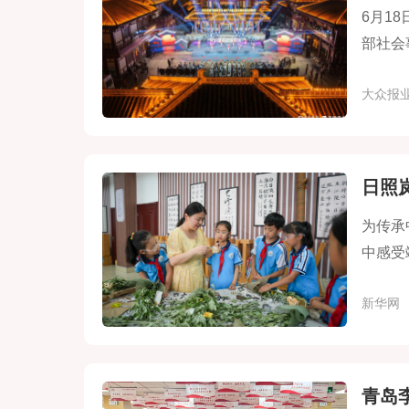
6月1
部社会
主办，
大众报业
活。
日照
为传承
中感受
新华网
青岛