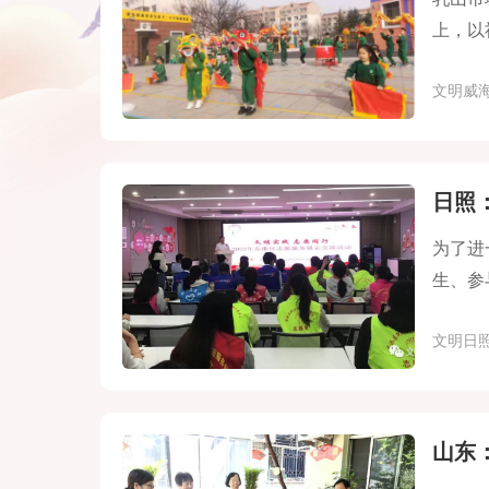
上，以
益服务
文明威
日照
为了进
生、参
心志愿
文明日
山东