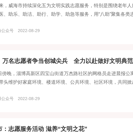
来，威海市持续深化五为文明实践志愿服务，特别是围绕老年人
医、助乐、助洁、助行、助学、助急等服务，用“八助”聚集各类
践志愿服务菜单，对老人开展常态化陪伴，用心用情为老同志服好
海公众号
2022-08-29
为老”志愿服务走深走实。
：万名志愿者争当创城尖兵 全力以赴做好文明典范
8日傍晚，淄博高新区四宝山街道万杰路社区的网格员走进晨报公
带头维护好家庭环境、楼道环境、公共环境、社区环境，共同掀
博公众号
2022-08-29
市：志愿服务活动 滋养“文明之花”