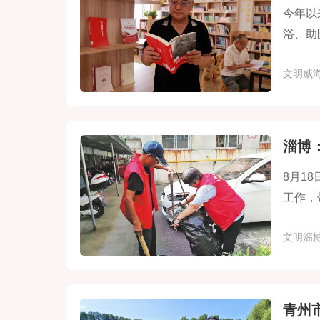
今年以
浴、助
文明实
文明威
推进“
淄博
8月1
工作，
文明淄
青州