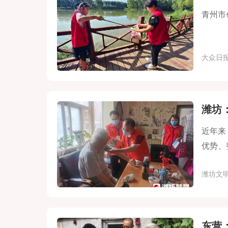
青州市
大众日
潍坊
近年来
优势、
增效。
潍坊文
东营