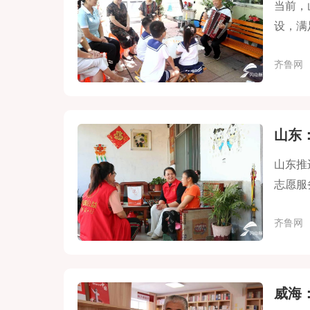
当前，
设，满
齐鲁网
山东
山东推
志愿服
齐鲁网
威海