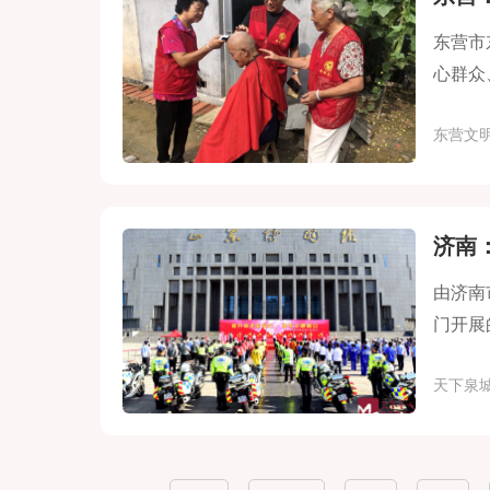
东营市
心群众
东营文
济南
由济南
门开展
天下泉