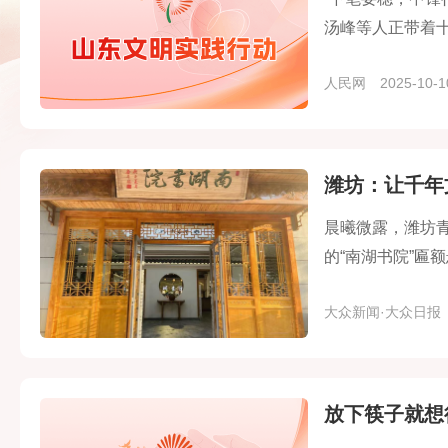
汤峰等人正带着
人民网
2025-10-1
潍坊：让千年
晨曦微露，潍坊
的“南湖书院”匾
林式空间，成了
大众新闻·大众日报
放下筷子就想