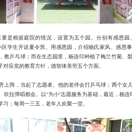
主要是根据庭院的情况，设置为五个园。分别有感恩园
小区学生开设夏令营。用感恩园，介绍杨氏家风、感恩
，教乒乓球；而在生态园里，杨连印种植了梅兰竹菊、梨
子对应党的教育方针，德智体美劳五个方面。
还齐上阵，当起了志愿者。他的老伴会打乒乓球；两个女
吹拉弹唱都会。以“为小”志愿服务为基础，最近，杨连
学习；每周一三五，老年人欢聚一堂。